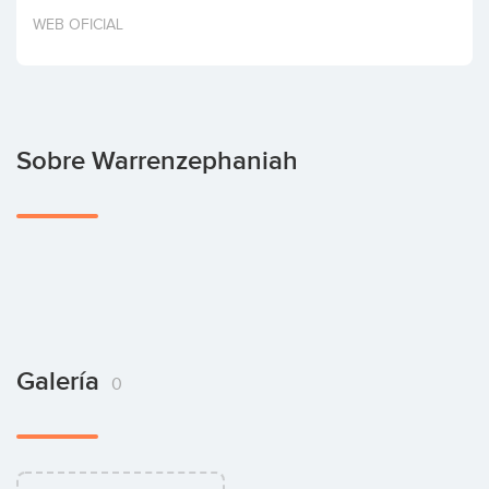
Invertir
WEB OFICIAL
Sobre Warrenzephaniah
Galería
0