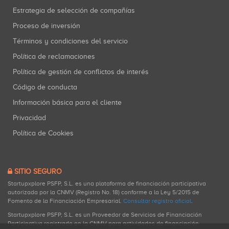
Estrategia de selección de compañías
Proceso de inversión
Términos y condiciones del servicio
Política de reclamaciones
Política de gestión de conflictos de interés
Código de conducta
Información básica para el cliente
Privacidad
Política de Cookies
SITIO SEGURO
Startupxplore PSFP, S.L. es una plataforma de financiación participativa
autorizada por la CNMV (Registro No. 18) conforme a la Ley 5/2015 de
Fomento de la Financiación Empresarial.
Consultar registro oficial
.
Startupxplore PSFP, S.L. es un Proveedor de Servicios de Financiación
Participativa registrado en la CNMV para actividades de financiación