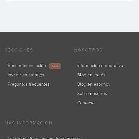
SECCIONES
NOSOTROS
Buscar financiación
Información corporativa
NEW
Invertir en startups
Blog en inglés
Preguntas frecuentes
Blog en español
Sobre nosotros
Contacto
MÁS INFORMACIÓN
Estrategia de selección de compañías