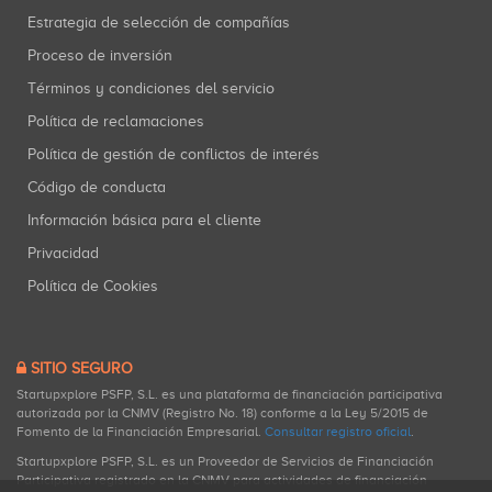
Estrategia de selección de compañías
Proceso de inversión
Términos y condiciones del servicio
Política de reclamaciones
Política de gestión de conflictos de interés
Código de conducta
Información básica para el cliente
Privacidad
Política de Cookies
SITIO SEGURO
Startupxplore PSFP, S.L. es una plataforma de financiación participativa
autorizada por la CNMV (Registro No. 18) conforme a la Ley 5/2015 de
Fomento de la Financiación Empresarial.
Consultar registro oficial
.
Startupxplore PSFP, S.L. es un Proveedor de Servicios de Financiación
Participativa registrado en la CNMV para actividades de financiación