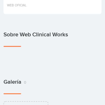
Invertir
WEB OFICIAL
Sobre Web Clinical Works
Galería
0