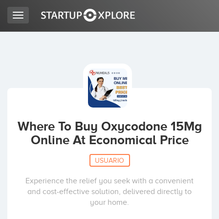
Toggle
navigation
BUSCO FINANCIACIÓN
REGISTRO
ACCESO
Where To Buy Oxycodone 15Mg
Online At Economical Price
USUARIO
Experience the relief you seek with a convenient
and cost-effective solution, delivered directly to
Inicio
your home.