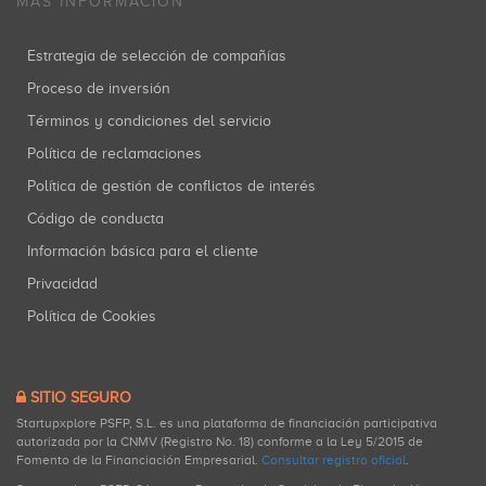
MÁS INFORMACIÓN
Estrategia de selección de compañías
Proceso de inversión
Términos y condiciones del servicio
Política de reclamaciones
Política de gestión de conflictos de interés
Código de conducta
Información básica para el cliente
Privacidad
Política de Cookies
SITIO SEGURO
Startupxplore PSFP, S.L. es una plataforma de financiación participativa
autorizada por la CNMV (Registro No. 18) conforme a la Ley 5/2015 de
Fomento de la Financiación Empresarial.
Consultar registro oficial
.