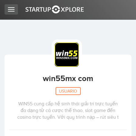
Toggle
navigation
BUSCO FINANCIACIÓN
REGISTRO
ACCESO
win55mx com
USUARIO
WIN55 cung cấp hệ sinh thái giải trí trực tuyến
đa dạng từ cá cược thể thao, slot game đến
casino trực tuyến. Với quy trình nạp – rút siêu t
Inicio