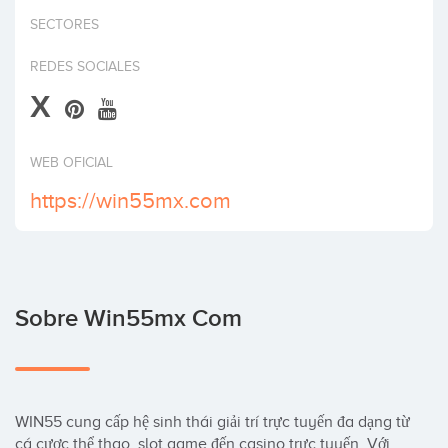
Invertir
SECTORES
REDES SOCIALES
X
WEB OFICIAL
https://win55mx.com
Sobre Win55mx Com
WIN55 cung cấp hệ sinh thái giải trí trực tuyến đa dạng từ 
cá cược thể thao, slot game đến casino trực tuyến. Với 