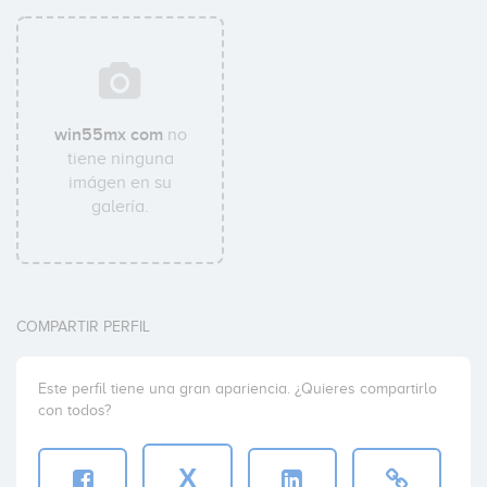
win55mx com
no
tiene ninguna
imágen en su
galería.
COMPARTIR PERFIL
Este perfil tiene una gran apariencia. ¿Quieres compartirlo
con todos?
X