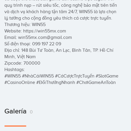
quy trình nạp – rút siêu tốc, công nghệ bảo mật tiên tiến 
và dịch vụ khách hàng tận tâm 24/7, WIN55 là lựa chọn 
lý tưởng cho cộng đồng yêu thích cá cược trực tuyến.

Thương hiệu: WIN55

Website: https://win55mx.com 

Email: win55mx.com@gmail.com

Số điện thoại: 099 197 22 09

Địa chỉ: 148 Bùi Tư Toàn, An Lạc, Bình Tân, TP. Hồ Chí 
Minh, Việt Nam

Zipcode: 700000

Hashtags:

#WIN55 #NhàCáiWIN55 #CáCượcTrựcTuyến #SlotGame 
#CasinoOnline #ĐổiThưởngNhanh #ChơiGameAnToàn
Galería
0