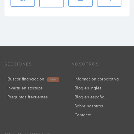
SECCIONES
NOSOTROS
Buscar financiación
Información corporativa
NEW
Invertir en startups
Blog en inglés
Preguntas frecuentes
Blog en español
Sobre nosotros
Contacto