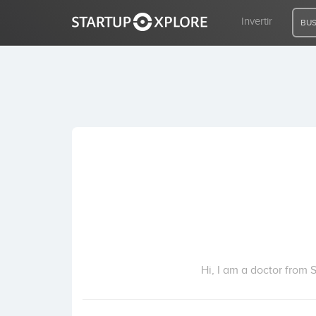
Invertir
BUS
BUSCO FINANCIACIÓN
REGISTRO
ACCESO
Inicio
Invertir
Hi, I am a doctor from