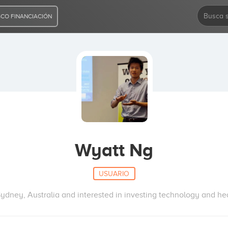
CO FINANCIACIÓN
Wyatt Ng
USUARIO
 Sydney, Australia and interested in investing technology and he