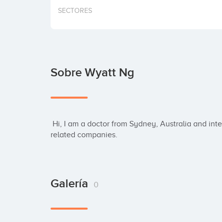
SECTORES
Sobre Wyatt Ng
 Hi, I am a doctor from Sydney, Australia and interested in investing technology and health 
related companies.
Galería
0