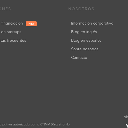
ONES
NOSOTROS
r financiación
Información corporativa
NEW
r en startups
Blog en inglés
ntas frecuentes
Blog en español
Sobre nosotros
Contacto
SÍ
icipativa autorizada por la CNMV (Registro No.