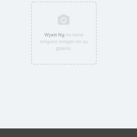
Wyatt Ng
no tiene
ninguna imágen en su
galería.