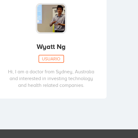
Wyatt Ng
USUARIO
Hi, I am a doctor from Sydney, Australia
and interested in investing technology
and health related companies.