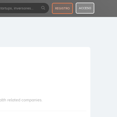
ACCESO
REGISTRO
alth related companies.