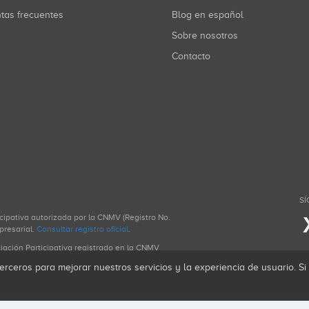
ntas frecuentes
Blog en español
Sobre nosotros
Contacto
SÍ
icipativa autorizada por la CNMV (Registro No.
presarial.
Consultar registro oficial
.
ciación Participativa registrado en la CNMV
erceros para mejorar nuestros servicios y la experiencia de usuario. S