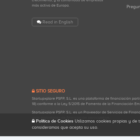
crecimiento, y la comunidad de empresas
más activa de Europa.
Pregu
Read in English
SITIO SEGURO
Startupxplore PSFP, S.L. es una plataforma de financiación part
18) conforme a la Ley 5/2015 de Fomento de la Financiación Em
Startupxplore PSFP, S.L. es un Proveedor de Servicios de Finan
para actividades de financiación participativa.
Política de Cookies
Utilizamos cookies propias y de t
consideramos que acepta su uso.