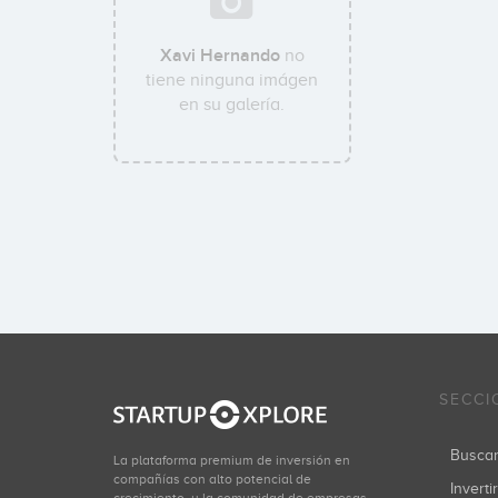
Xavi Hernando
no
tiene ninguna imágen
en su galería.
SECCI
Busca
La plataforma premium de inversión en
compañías con alto potencial de
Inverti