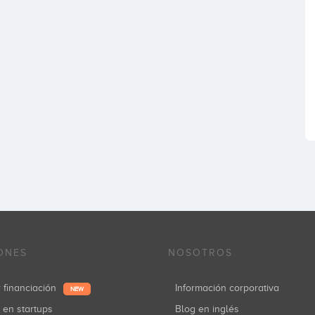
ONES
NOSOTROS
r financiación
Información corporativa
NEW
r en startups
Blog en inglés