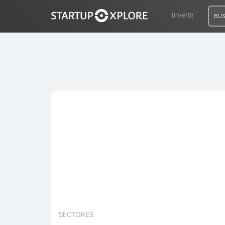
Invertir
BUS
BUSCO FINANCIACIÓN
REGISTRO
ACCESO
Inicio
Invertir
SECTORES