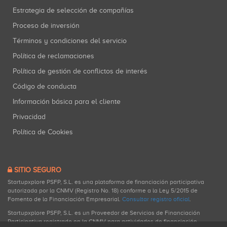
Estrategia de selección de compañías
Proceso de inversión
Términos y condiciones del servicio
Política de reclamaciones
Política de gestión de conflictos de interés
Código de conducta
Información básica para el cliente
Privacidad
Política de Cookies
SITIO SEGURO
Startupxplore PSFP, S.L. es una plataforma de financiación participativa
autorizada por la CNMV (Registro No. 18) conforme a la Ley 5/2015 de
Fomento de la Financiación Empresarial.
Consultar registro oficial
.
Startupxplore PSFP, S.L. es un Proveedor de Servicios de Financiación
Participativa registrado en la CNMV para actividades de financiación