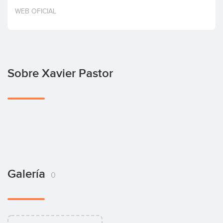
Invertir
WEB OFICIAL
Sobre Xavier Pastor
Galería
0