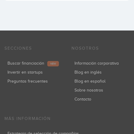
SECCIONES
NOSOTROS
Buscar financiación
Información corporativa
NEW
Invertir en startups
Blog en inglés
Preguntas frecuentes
Blog en español
Sobre nosotros
Contacto
MÁS INFORMACIÓN
Estrategia de selección de compañías