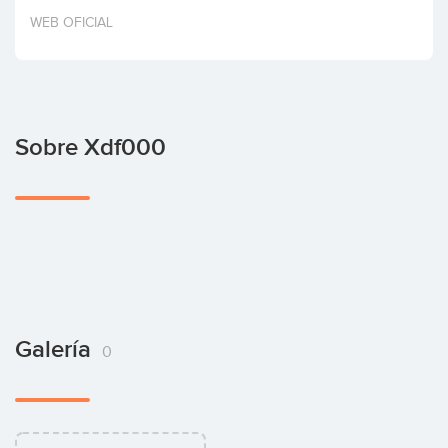
Invertir
WEB OFICIAL
Sobre Xdf000
Galería
0