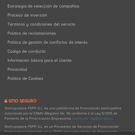
Estrategia de selección de compañías
Proceso de inversión
Términos y condiciones del servicio
Política de reclamaciones
Política de gestión de conflictos de interés
Código de conducta
Información básica para el cliente
Privacidad
Política de Cookies
SITIO SEGURO
Startupxplore PSFP, S.L. es una plataforma de financiación participativa
autorizada por la CNMV (Registro No. 18) conforme a la Ley 5/2015 de
Fomento de la Financiación Empresarial.
Consultar registro oficial
.
Startupxplore PSFP, S.L. es un Proveedor de Servicios de Financiación
Participativa registrado en la CNMV para actividades de financiación