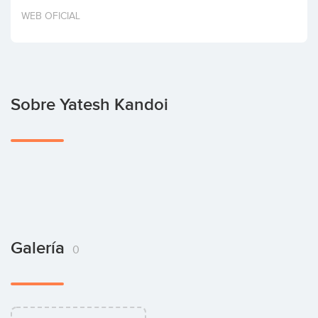
Invertir
WEB OFICIAL
Sobre Yatesh Kandoi
Galería
0