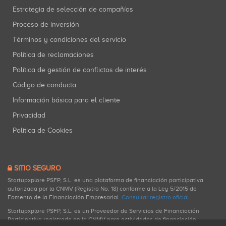
Estrategia de selección de compañías
Proceso de inversión
Términos y condiciones del servicio
Política de reclamaciones
Política de gestión de conflictos de interés
Código de conducta
Información básica para el cliente
Privacidad
Política de Cookies
SITIO SEGURO
Startupxplore PSFP, S.L. es una plataforma de financiación participativa
autorizada por la CNMV (Registro No. 18) conforme a la Ley 5/2015 de
Fomento de la Financiación Empresarial.
Consultar registro oficial
.
Startupxplore PSFP, S.L. es un Proveedor de Servicios de Financiación
Participativa registrado en la CNMV para actividades de financiación