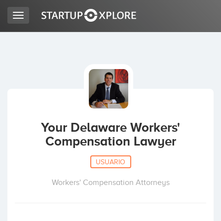
Toggle
navigation
BUSCO FINANCIACIÓN
REGISTRO
ACCESO
Your Delaware Workers'
Compensation Lawyer
USUARIO
Workers' Compensation Attorneys
Inicio