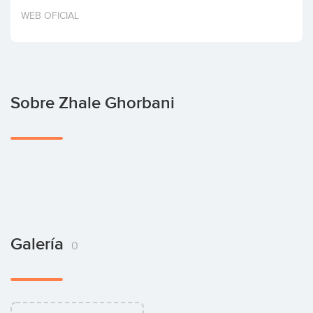
Invertir
WEB OFICIAL
Sobre Zhale Ghorbani
Galería
0