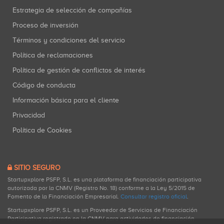
Estrategia de selección de compañías
Proceso de inversión
Términos y condiciones del servicio
Política de reclamaciones
Política de gestión de conflictos de interés
Código de conducta
Información básica para el cliente
Privacidad
Política de Cookies
SITIO SEGURO
Startupxplore PSFP, S.L. es una plataforma de financiación participativa
autorizada por la CNMV (Registro No. 18) conforme a la Ley 5/2015 de
Fomento de la Financiación Empresarial.
Consultar registro oficial
.
Startupxplore PSFP, S.L. es un Proveedor de Servicios de Financiación
Participativa registrado en la CNMV para actividades de financiación