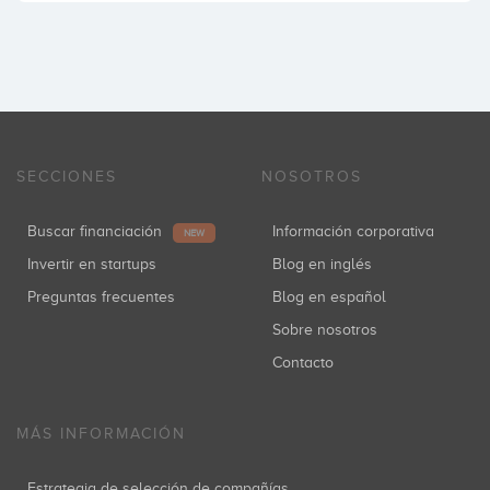
SECCIONES
NOSOTROS
Buscar financiación
Información corporativa
NEW
Invertir en startups
Blog en inglés
Preguntas frecuentes
Blog en español
Sobre nosotros
Contacto
MÁS INFORMACIÓN
Estrategia de selección de compañías