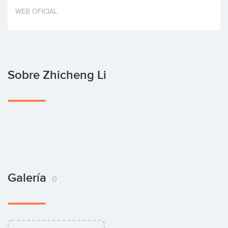
Invertir
WEB OFICIAL
Sobre Zhicheng Li
Galería
0