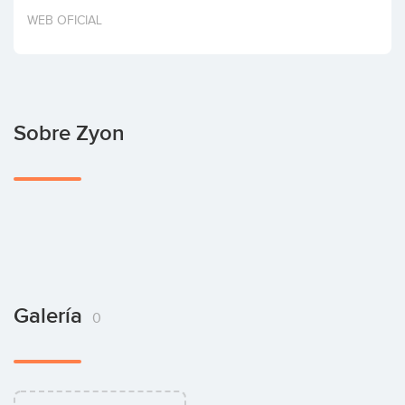
Invertir
WEB OFICIAL
Sobre Zyon
Galería
0