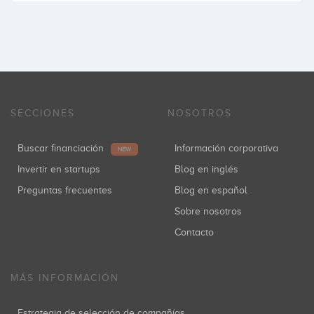
SECCIONES
NOSOTROS
Buscar financiación
Información corporativa
NEW
Invertir en startups
Blog en inglés
Preguntas frecuentes
Blog en español
Sobre nosotros
Contacto
MÁS INFORMACIÓN
Estrategia de selección de compañías