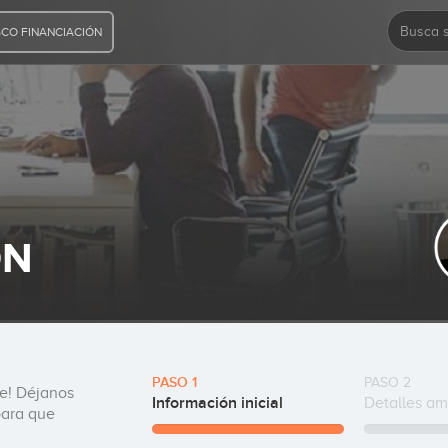
CO FINANCIACIÓN
 act
Never invest in a business you cannot
 not as a
understand.
ÓN
Warren Buffett
PASO 1
PASO 2
te! Déjanos
Información inicial
Detalles am
para que