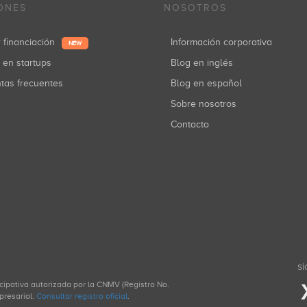
ONES
NOSOTROS
r financiación
Información corporativa
NEW
r en startups
Blog en inglés
ntas frecuentes
Blog en español
Sobre nosotros
Contacto
SÍ
icipativa autorizada por la CNMV (Registro No.
presarial.
Consultar registro oficial
.