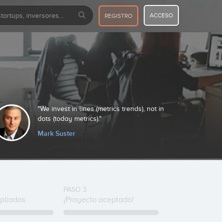
ACCESO
REGISTRO
We invest in lines (metrics trends), not in
I
dots (today metrics).
pr
Mark Suster
R
PASO 3
pliados
¡Proyecto aceptado!