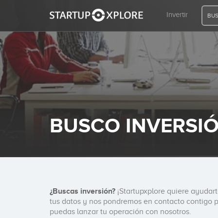
Invertir
BUS
BUSCO FINANCIACIÓN
REGISTRO
to buy a wonderful company
The individual investor should
han a fair company at a
consistently as an investor and
BUSCO INVERSI
ACCESO
speculator.
Benjamin Graham
Inicio
Invertir
¿Buscas inversión?
¡Startupxplore quiere ayudar
tus datos y nos pondremos en contacto contigo 
puedas lanzar tu operación con nosotros.