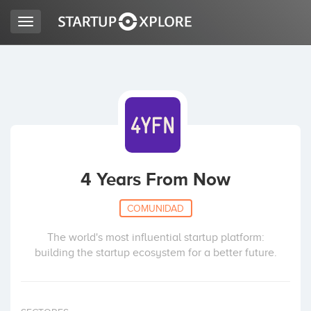
Toggle
navigation
BUSCO FINANCIACIÓN
REGISTRO
ACCESO
4 Years From Now
COMUNIDAD
The world's most influential startup platform:
building the startup ecosystem for a better future.
Inicio