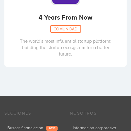
4 Years From Now
COMUNIDAD
The world's most influential startup platform:
building the startup ecosystem for a better
future.
SECCIONES
NOSOTROS
Buscar financiación
Información corporativa
NEW