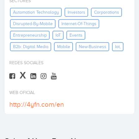
SECTORES
Invertir
Automation Technology
Investors
Corporations
Disrupted-By-Mobile
Internet-Of-Things
Entrepreneurship
IoT
Events
B2b: Digital Media
Mobile
New-Business
Iot,
REDES SOCIALES
X
WEB OFICIAL
http://4yfn.com/en