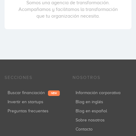
Somos una agencia de transformación.
Acompañamos y facilitamos la transformación
que tu organización necesita.
SECCIONES
NOSOTROS
Buscar financiación
Información corporativa
NEW
Invertir en startups
Blog en inglés
Preguntas frecuentes
Blog en español
Sobre nosotros
Contacto