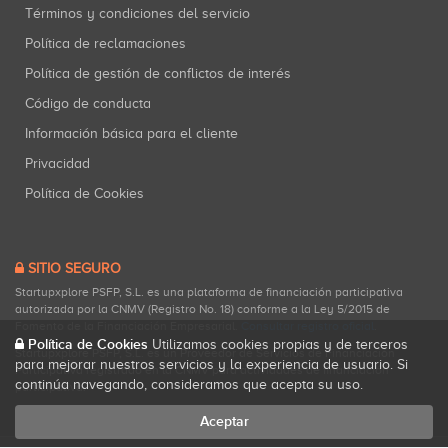
Términos y condiciones del servicio
Política de reclamaciones
Política de gestión de conflictos de interés
Código de conducta
Información básica para el cliente
Privacidad
Política de Cookies
SITIO SEGURO
Startupxplore PSFP, S.L. es una plataforma de financiación participativa
autorizada por la CNMV (Registro No. 18) conforme a la Ley 5/2015 de
Fomento de la Financiación Empresarial.
Consultar registro oficial
.
Política de Cookies
Utilizamos cookies propias y de terceros
Startupxplore PSFP, S.L. es un Proveedor de Servicios de Financiación
para mejorar nuestros servicios y la experiencia de usuario. Si
Participativa registrado en la CNMV para actividades de financiación
continúa navegando, consideramos que acepta su uso.
participativa.
Aceptar