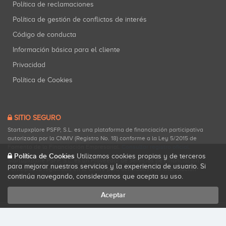
Política de reclamaciones
Política de gestión de conflictos de interés
Código de conducta
Información básica para el cliente
Privacidad
Política de Cookies
SITIO SEGURO
Startupxplore PSFP, S.L. es una plataforma de financiación participativa
autorizada por la CNMV (Registro No. 18) conforme a la Ley 5/2015 de
Fomento de la Financiación Empresarial.
Consultar registro oficial
.
Política de Cookies
Utilizamos cookies propias y de terceros
Startupxplore PSFP, S.L. es un Proveedor de Servicios de Financiación
para mejorar nuestros servicios y la experiencia de usuario. Si
Participativa registrado en la CNMV para actividades de financiación
continúa navegando, consideramos que acepta su uso.
participativa.
Aceptar
Todos los derechos reservados. Startupxplore ® {0}.