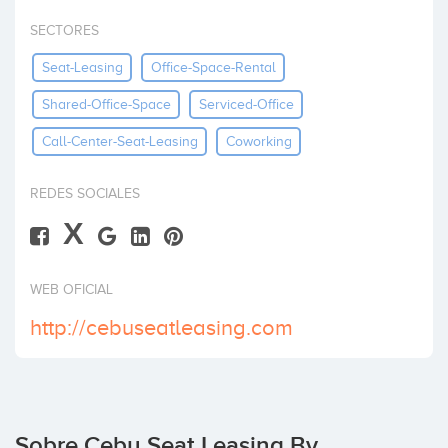
Invertir
SECTORES
Seat-Leasing
Office-Space-Rental
Shared-Office-Space
Serviced-Office
Call-Center-Seat-Leasing
Coworking
REDES SOCIALES
X
WEB OFICIAL
http://cebuseatleasing.com
Sobre Cebu Seat Leasing By