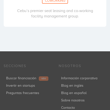
COWORKING
Cebu’s premier seat leasing and co-working
facility management group.
SECCIONES
NOSOTROS
Buscar financiación
Información corporativa
NEW
Invertir en startups
Blog en inglés
Preguntas frecuentes
Blog en español
Sobre nosotros
Contacto