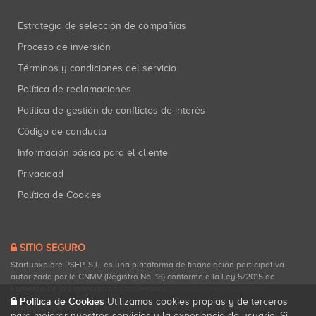
Estrategia de selección de compañías
Proceso de inversión
Términos y condiciones del servicio
Política de reclamaciones
Política de gestión de conflictos de interés
Código de conducta
Información básica para el cliente
Privacidad
Política de Cookies
SITIO SEGURO
Startupxplore PSFP, S.L. es una plataforma de financiación participativa
autorizada por la CNMV (Registro No. 18) conforme a la Ley 5/2015 de
Fomento de la Financiación Empresarial.
Consultar registro oficial
.
Política de Cookies
Utilizamos cookies propias y de terceros
Startupxplore PSFP, S.L. es un Proveedor de Servicios de Financiación
para mejorar nuestros servicios y la experiencia de usuario. Si