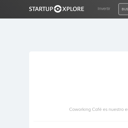
Invertir
BUS
BUSCO FINANCIACIÓN
REGISTRO
ACCESO
Inicio
Invertir
Coworking Café es nuestro esp