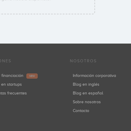
ONES
NOSOTROS
r financiación
Información corporativa
NEW
r en startups
Blog en inglés
ntas frecuentes
Blog en español
Sobre nosotros
Contacto