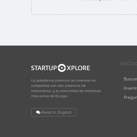
SECCI
Busca
La plataforma premium de inversión en
compañías con alto potencial de
Inverti
crecimiento, y la comunidad de empresas
más activa de Europa.
Pregu
Read in English