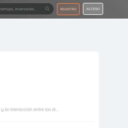
ACCESO
REGISTRO
la interacción entre los di...