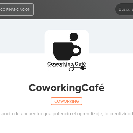
CO FINANCIACIÓN
CoworkingCafé
COWORKING
acio de encuentro que potencia el aprendizaje, la creatividad y 