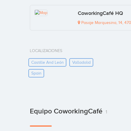
CoworkingCafé HQ
Pasaje Marquesina, 14, 470
LOCALIZACIONES
Castille And León
Valladolid
Spain
Equipo CoworkingCafé
1