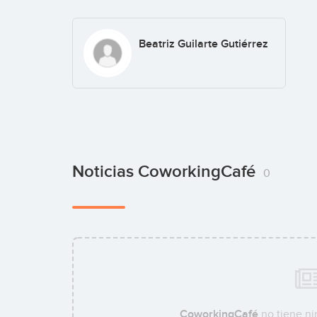
Beatriz Guilarte Gutiérrez
Noticias CoworkingCafé
0
CoworkingCafé
no tiene ni