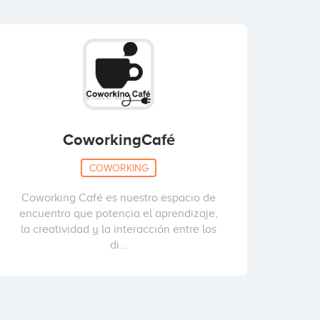
CoworkingCafé
COWORKING
Coworking Café es nuestro espacio de
encuentro que potencia el aprendizaje,
la creatividad y la interacción entre los
di...