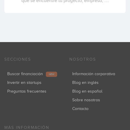
que se encuentre tu proyecto, empresa, ....
SECCIONES
NOSOTROS
Buscar financiación
Información corporativa
NEW
Invertir en startups
Blog en inglés
Preguntas frecuentes
Blog en español
Sobre nosotros
Contacto
MÁS INFORMACIÓN