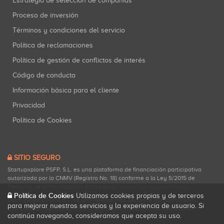
Estrategia de selección de compañías
Proceso de inversión
Términos y condiciones del servicio
Política de reclamaciones
Política de gestión de conflictos de interés
Código de conducta
Información básica para el cliente
Privacidad
Política de Cookies
SITIO SEGURO
Startupxplore PSFP, S.L. es una plataforma de financiación participativa
autorizada por la CNMV (Registro No. 18) conforme a la Ley 5/2015 de
Fomento de la Financiación Empresarial.
Consultar registro oficial
.
Política de Cookies
Utilizamos cookies propias y de terceros
Startupxplore PSFP, S.L. es un Proveedor de Servicios de Financiación
para mejorar nuestros servicios y la experiencia de usuario. Si
Participativa registrado en la CNMV para actividades de financiación
continúa navegando, consideramos que acepta su uso.
participativa.