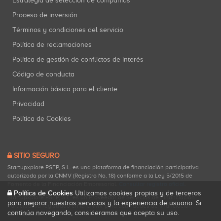
Estrategia de selección de compañías
Proceso de inversión
Términos y condiciones del servicio
Política de reclamaciones
Política de gestión de conflictos de interés
Código de conducta
Información básica para el cliente
Privacidad
Política de Cookies
SITIO SEGURO
Startupxplore PSFP, S.L. es una plataforma de financiación participativa
autorizada por la CNMV (Registro No. 18) conforme a la Ley 5/2015 de
Fomento de la Financiación Empresarial.
Consultar registro oficial
.
Política de Cookies
Utilizamos cookies propias y de terceros
Startupxplore PSFP, S.L. es un Proveedor de Servicios de Financiación
para mejorar nuestros servicios y la experiencia de usuario. Si
Participativa registrado en la CNMV para actividades de financiación
continúa navegando, consideramos que acepta su uso.
participativa.