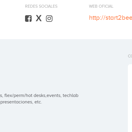
REDES SOCIALES
WEB OFICIAL
X
http://start2be
C
 flex/perm/hot desks,events, techlab

 presentaciones, etc.