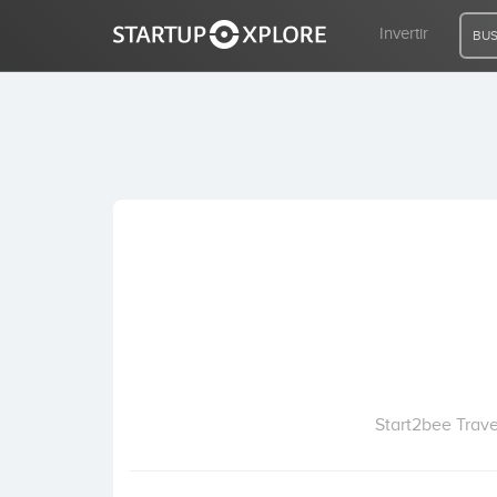
Invertir
BUS
BUSCO FINANCIACIÓN
REGISTRO
ACCESO
Inicio
Invertir
Start2bee Trave