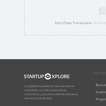
Start2bee Travessera
no tiene
SECCI
Busca
La plataforma premium de inversión en
compañías con alto potencial de
Inverti
crecimiento, y la comunidad de empresas
más activa de Europa.
Pregu