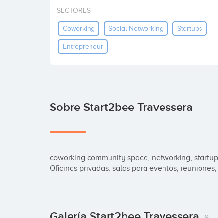
SECTORES
Coworking
Social-Networking
Startups
Entrepreneur
Sobre Start2bee Travessera
coworking community space, networking, startups,
Oficinas privadas, salas para eventos, reuniones,
Galería Start2bee Travessera
8