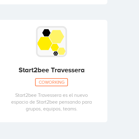
Start2bee Travessera
COWORKING
Start2bee Travessera es el nuevo
espacio de Start2bee pensando para
grupos, equipos, teams.