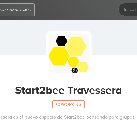
CO FINANCIACIÓN
Start2bee Travessera
COWORKING
ssera es el nuevo espacio de Start2bee pensando para grupos,