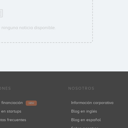
 ninguna noticia disponible.
ONES
NOSOTROS
r financiación
Información corporativa
NEW
r en startups
Blog en inglés
ntas frecuentes
Blog en español