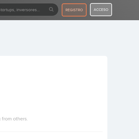
ACCESO
REGISTRO
 from others.