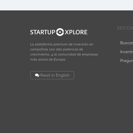
SECCI
Busca
La plataforma premium de inversión en
compañías con alto potencial de
Inverti
crecimiento, y la comunidad de empresas
más activa de Europa.
Pregu
Read in English