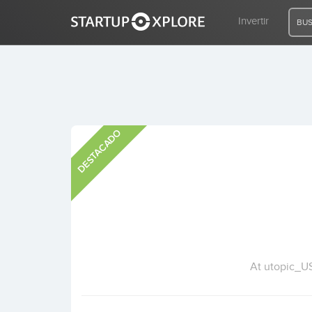
Invertir
BUS
BUSCO FINANCIACIÓN
DESTACADO
REGISTRO
ACCESO
Inicio
Invertir
At utopic_US