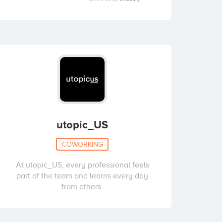
utopic_US
COWORKING
At utopic_US, every professional feels
part of the team and learns every day
from others.