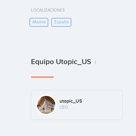
LOCALIZACIONES
Madrid
España
Equipo Utopic_US
1
utopic_US
CEO