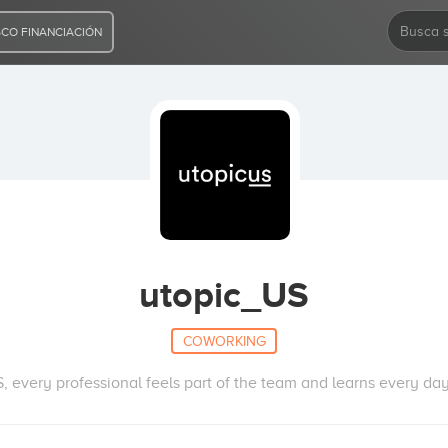
CO FINANCIACIÓN
utopic_US
COWORKING
, every professional feels part of the team and learns every day