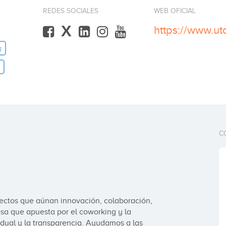
REDES SOCIALES
WEB OFICIAL
X
https://www.ut
g
C
ectos que aúnan innovación, colaboración, 
a que apuesta por el coworking y la 
idual y la transparencia. Ayudamos a las 