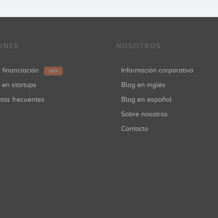
ONES
NOSOTROS
r financiación
Información corporativa
NEW
r en startups
Blog en inglés
ntas frecuentes
Blog en español
Sobre nosotros
Contacto