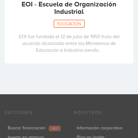
EOI - Escuela de Organización
Industrial
EDUCACIÓN
EOI fue fundada el 12 de julio de 1955 fruto del
acuerdo alcanzado entre los Ministerios de
Educación e Industria siendo...
SECCIONES
NOSOTROS
Buscar financiación
Información corporativa
NEW
Invertir en startups
Blog en inglés