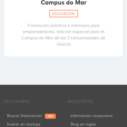
Campus do Mar
EDUCACIÓN
Formación práctica e intensiva para
emprendedores, edición especial para el
Campus do Mar de las 3 Universidades de
Galicia
SECCIONES
NOSOTROS
Buscar financiación
Información corporativa
NEW
Invertir en startups
Blog en inglés