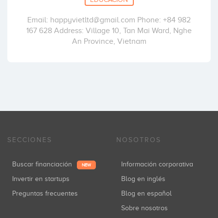
Email: happyvietltd@gmail.com Phone: +84 982
167 628 Address: Village 10, Tan Mai Ward, Nghe
An Province, Vietnam
SECCIONES
NOSOTROS
Buscar financiación
Información corporativa
NEW
Invertir en startups
Blog en inglés
Preguntas frecuentes
Blog en español
Sobre nosotros