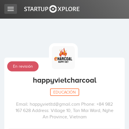
Toggle
navigation
BUSCO FINANCIACIÓN
REGISTRO
En revisión
ACCESO
happyvietcharcoal
EDUCACIÓN
Email: happyvietltd@gmail.com Phone: +84 982
167 628 Address: Village 10, Tan Mai Ward, Nghe
An Province, Vietnam
Inicio