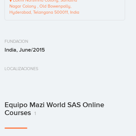
Laxmi Narsimha Colony, Samatha
Nagar Colony , Old Bowenpally,
Hyderabad, Telangana 500011, India
FUNDACION
India, June/2015
LOCALIZACIONES
Equipo Mazi World SAS Online
Courses
1