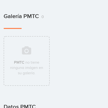
Galería PMTC
0
PMTC
no tiene
ninguna imágen en
su galería.
Datos PMTC