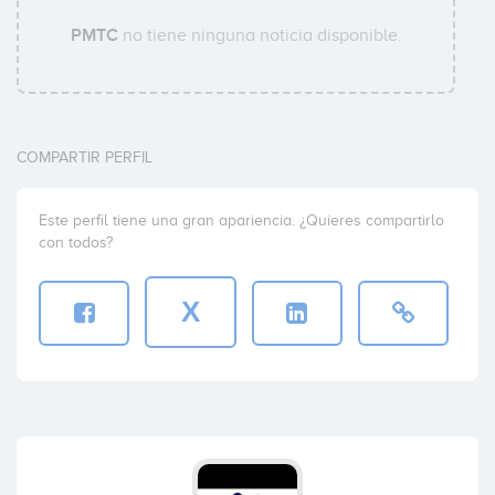
PMTC
no tiene ninguna noticia disponible.
COMPARTIR PERFIL
Este perfil tiene una gran apariencia. ¿Quieres compartirlo
con todos?
X