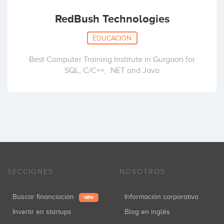
RedBush Technologies
EDUCACIÓN
Best Computer Training Institute in Gurgaon for
SQL, C/C++, .NET and Java
SECCIONES
NOSOTROS
Buscar financiación
Información corporativa
NEW
Invertir en startups
Blog en inglés