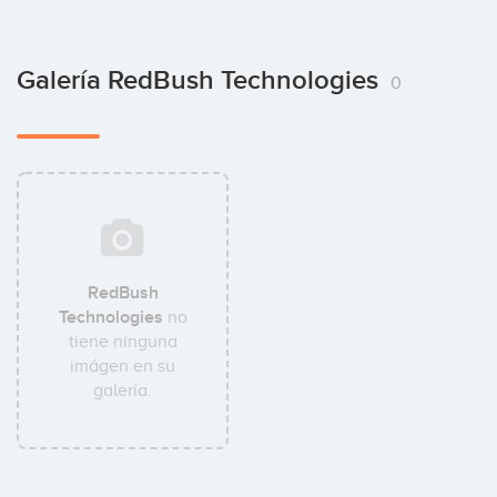
Galería RedBush Technologies
0
RedBush
Technologies
no
tiene ninguna
imágen en su
galería.