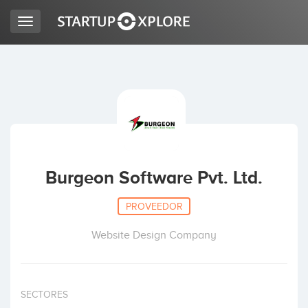
Toggle
navigation
BUSCO FINANCIACIÓN
REGISTRO
ACCESO
Burgeon Software Pvt. Ltd.
PROVEEDOR
Website Design Company
Inicio
SECTORES