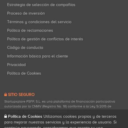
Estrategia de selección de compañías
Proceso de inversión
Términos y condiciones del servicio
Política de reclamaciones
Política de gestión de conflictos de interés
Código de conducta
Información básica para el cliente
Privacidad
Política de Cookies
SITIO SEGURO
Startupxplore PSFP, S.L. es una plataforma de financiación participativa
autorizada por la CNMV (Registro No. 18) conforme a la Ley 5/2015 de
Fomento de la Financiación Empresarial.
Consultar registro oficial
.
Política de Cookies
Utilizamos cookies propias y de terceros
Startupxplore PSFP, S.L. es un Proveedor de Servicios de Financiación
para mejorar nuestros servicios y la experiencia de usuario. Si
Participativa registrado en la CNMV para actividades de financiación
continúa navegando, consideramos que acepta su uso.