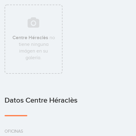
Centre Héraclès
no
tiene ninguna
imágen en su
galería.
Datos Centre Héraclès
OFICINAS