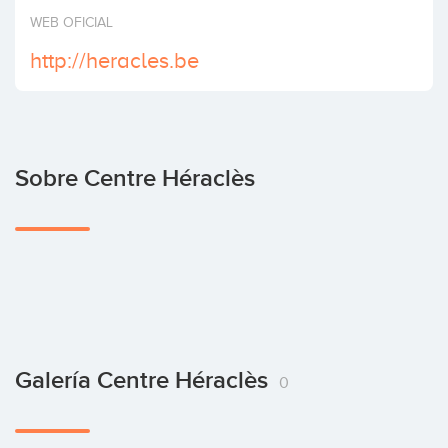
Invertir
WEB OFICIAL
http://heracles.be
Sobre Centre Héraclès
Galería Centre Héraclès
0