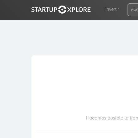
Invertir
BUS
BUSCO FINANCIACIÓN
REGISTRO
ACCESO
Inicio
Invertir
Hacemos posible la tran