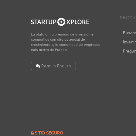
SECCI
Busca
La plataforma premium de inversión en
compañías con alto potencial de
Inverti
crecimiento, y la comunidad de empresas
más activa de Europa.
Pregu
Read in English
SITIO SEGURO