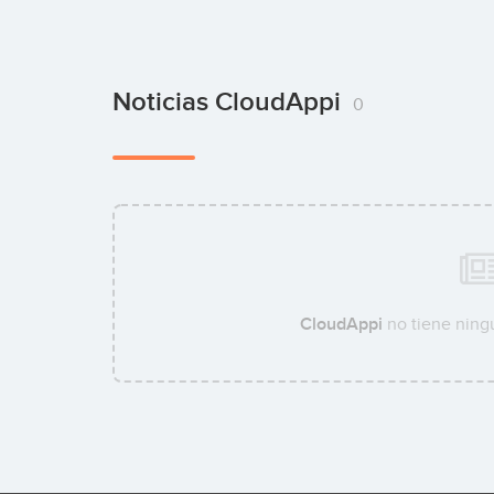
Noticias CloudAppi
0
CloudAppi
no tiene ningu