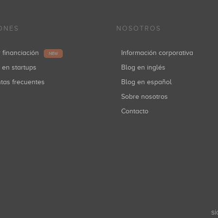
ONES
NOSOTROS
r financiación
Información corporativa
NEW
r en startups
Blog en inglés
ntas frecuentes
Blog en español
Sobre nosotros
Contacto
SÍ