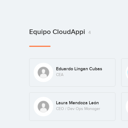
Equipo CloudAppi
4
Eduardo Lingan Cubas
CEA
Laura Mendoza León
CEO / Dev Ops Manager