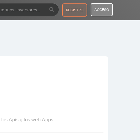
ACCESO
REGISTRO
 las Apis y las web Apps