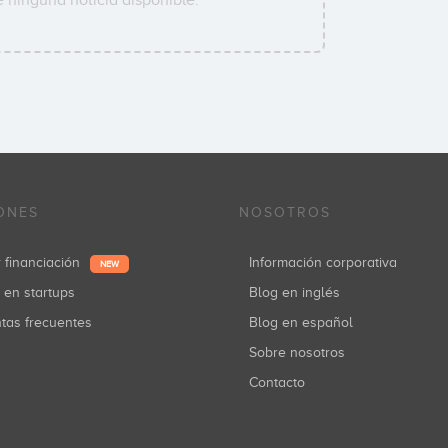
 ninguna noticia disponible.
ONES
NOSOTROS
r financiación
Información corporativa
NEW
r en startups
Blog en inglés
ntas frecuentes
Blog en español
Sobre nosotros
Contacto