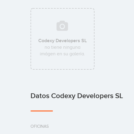
Codexy Developers SL
no tiene ninguna
imágen en su galería.
Datos Codexy Developers SL
OFICINAS