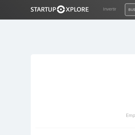
Invertir
BUS
BUSCO FINANCIACIÓN
REGISTRO
ACCESO
Inicio
Invertir
Empr