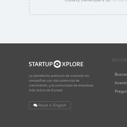
Codexy Developers SL
no tiene
SECCI
Busca
La plataforma premium de inversión en
compañías con alto potencial de
Inverti
crecimiento, y la comunidad de empresas
más activa de Europa.
Pregu
Read in English