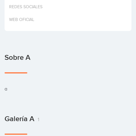
Invertir
REDES SOCIALES
WEB OFICIAL
Sobre A
a
Galería A
1