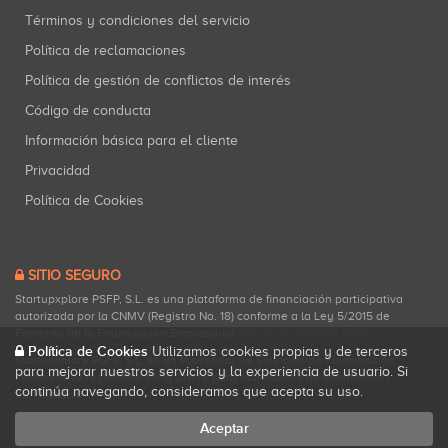
Términos y condiciones del servicio
Política de reclamaciones
Política de gestión de conflictos de interés
Código de conducta
Información básica para el cliente
Privacidad
Política de Cookies
SITIO SEGURO
Startupxplore PSFP, S.L. es una plataforma de financiación participativa
autorizada por la CNMV (Registro No. 18) conforme a la Ley 5/2015 de
Fomento de la Financiación Empresarial.
Consultar registro oficial
.
Política de Cookies
Utilizamos cookies propias y de terceros
Startupxplore PSFP, S.L. es un Proveedor de Servicios de Financiación
para mejorar nuestros servicios y la experiencia de usuario. Si
Participativa registrado en la CNMV para actividades de financiación
continúa navegando, consideramos que acepta su uso.
participativa.
Aceptar