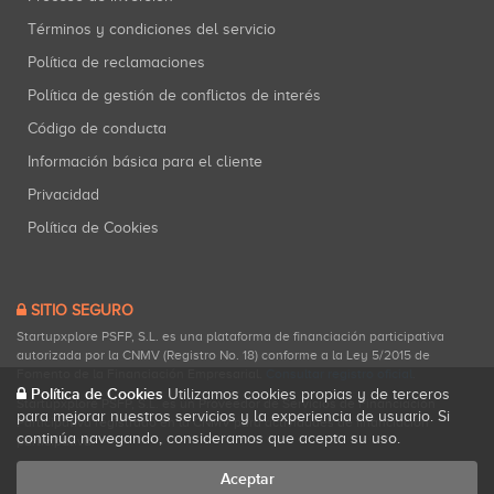
Términos y condiciones del servicio
Política de reclamaciones
Política de gestión de conflictos de interés
Código de conducta
Información básica para el cliente
Privacidad
Política de Cookies
SITIO SEGURO
Startupxplore PSFP, S.L. es una plataforma de financiación participativa
autorizada por la CNMV (Registro No. 18) conforme a la Ley 5/2015 de
Fomento de la Financiación Empresarial.
Consultar registro oficial
.
Política de Cookies
Utilizamos cookies propias y de terceros
Startupxplore PSFP, S.L. es un Proveedor de Servicios de Financiación
para mejorar nuestros servicios y la experiencia de usuario. Si
Participativa registrado en la CNMV para actividades de financiación
continúa navegando, consideramos que acepta su uso.
participativa.
Aceptar