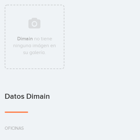
Dimain
no tiene
ninguna imágen en
su galería.
Datos Dimain
OFICINAS