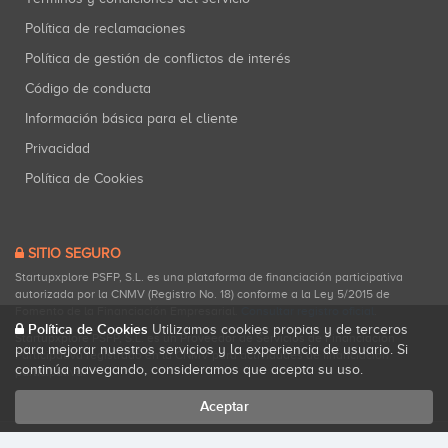
Política de reclamaciones
Política de gestión de conflictos de interés
Código de conducta
Información básica para el cliente
Privacidad
Política de Cookies
SITIO SEGURO
Startupxplore PSFP, S.L. es una plataforma de financiación participativa
autorizada por la CNMV (Registro No. 18) conforme a la Ley 5/2015 de
Fomento de la Financiación Empresarial.
Consultar registro oficial
.
Política de Cookies
Utilizamos cookies propias y de terceros
Startupxplore PSFP, S.L. es un Proveedor de Servicios de Financiación
para mejorar nuestros servicios y la experiencia de usuario. Si
Participativa registrado en la CNMV para actividades de financiación
continúa navegando, consideramos que acepta su uso.
participativa.
Aceptar