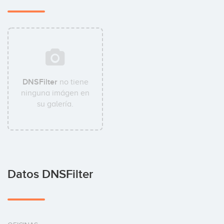
DNSFilter
no tiene
ninguna imágen en
su galería.
Datos DNSFilter