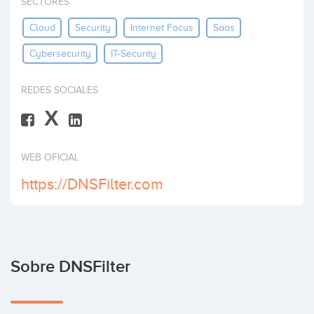
SECTORES
Invertir
Cloud
Security
Internet Focus
Saas
Cybersecurity
IT-Security
REDES SOCIALES
X
WEB OFICIAL
https://DNSFilter.com
Sobre DNSFilter