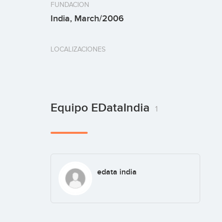
FUNDACION
India, March/2006
LOCALIZACIONES
Equipo EDataIndia
1
edata india