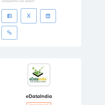
compartirlo con todos?
X
eDataIndia