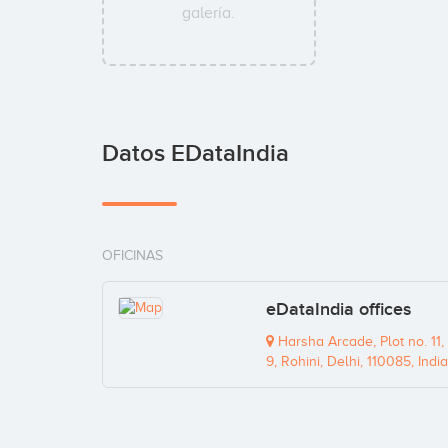
galería.
Datos EDataIndia
OFICINAS
eDataIndia offices
Harsha Arcade, Plot no. 11,
9, Rohini, Delhi, 110085, India