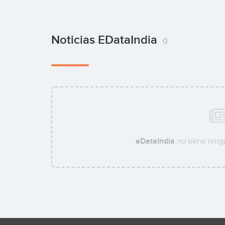
Noticias EDataIndia
0
eDataIndia
no tiene ning