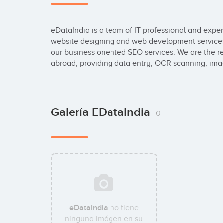
eDataIndia is a team of IT professional and experts
website designing and web development services i
our business oriented SEO services. We are the rel
abroad, providing data entry, OCR scanning, ima
Galería EDataIndia
0
eDataIndia
no tiene
ninguna imágen en su