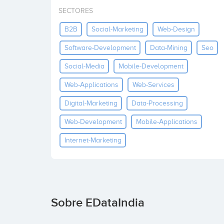
SECTORES
B2B
Social-Marketing
Web-Design
Software-Development
Data-Mining
Seo
Social-Media
Mobile-Development
Web-Applications
Web-Services
Digital-Marketing
Data-Processing
Web-Development
Mobile-Applications
Internet-Marketing
Sobre EDataIndia