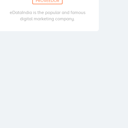
PROVEEDOR
eDataIndia is the popular and famous
digital marketing company.