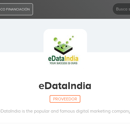
CO FINANCIACIÓN
eDataIndia
PROVEEDOR
eDataIndia is the popular and famous digital marketing company