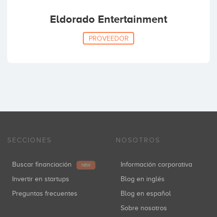
Eldorado Entertainment
PROVEEDOR
SECCIONES
NOSOTROS
Buscar financiación
Información corporativa
NEW
Invertir en startups
Blog en inglés
Preguntas frecuentes
Blog en español
Sobre nosotros