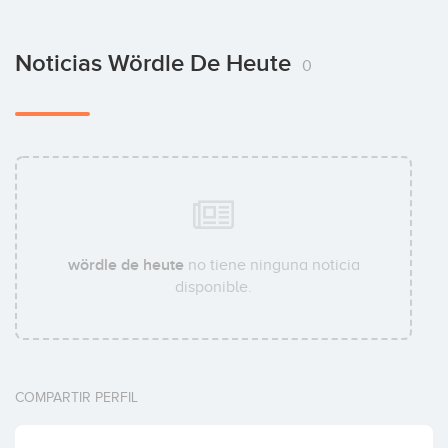
Noticias Wördle De Heute
0
wördle de heute
no tiene ninguna noticia
disponible.
COMPARTIR PERFIL