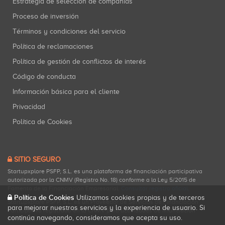
Estrategia de selección de compañías
Proceso de inversión
Términos y condiciones del servicio
Política de reclamaciones
Política de gestión de conflictos de interés
Código de conducta
Información básica para el cliente
Privacidad
Política de Cookies
SITIO SEGURO
Startupxplore PSFP, S.L. es una plataforma de financiación participativa
autorizada por la CNMV (Registro No. 18) conforme a la Ley 5/2015 de
Fomento de la Financiación Empresarial.
Consultar registro oficial
.
Política de Cookies
Utilizamos cookies propias y de terceros
Startupxplore PSFP, S.L. es un Proveedor de Servicios de Financiación
para mejorar nuestros servicios y la experiencia de usuario. Si
Participativa registrado en la CNMV para actividades de financiación
continúa navegando, consideramos que acepta su uso.
participativa.