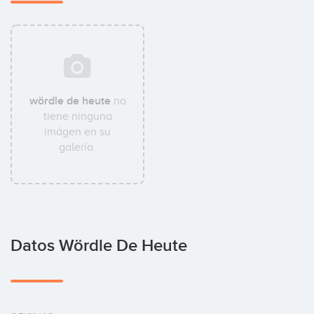
wördle de heute
no
tiene ninguna
imágen en su
galería.
Datos Wördle De Heute