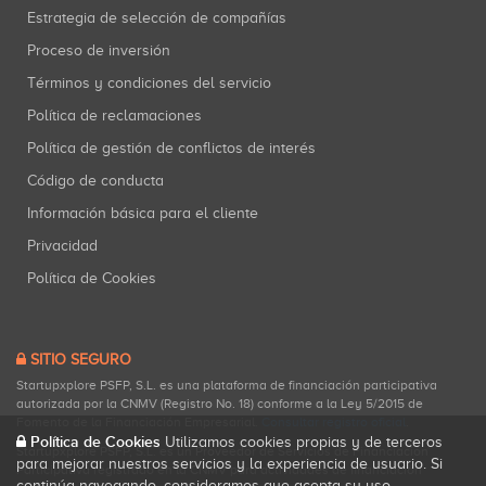
Estrategia de selección de compañías
Proceso de inversión
Términos y condiciones del servicio
Política de reclamaciones
Política de gestión de conflictos de interés
Código de conducta
Información básica para el cliente
Privacidad
Política de Cookies
SITIO SEGURO
Startupxplore PSFP, S.L. es una plataforma de financiación participativa
autorizada por la CNMV (Registro No. 18) conforme a la Ley 5/2015 de
Fomento de la Financiación Empresarial.
Consultar registro oficial
.
Política de Cookies
Utilizamos cookies propias y de terceros
Startupxplore PSFP, S.L. es un Proveedor de Servicios de Financiación
para mejorar nuestros servicios y la experiencia de usuario. Si
Participativa registrado en la CNMV para actividades de financiación
continúa navegando, consideramos que acepta su uso.