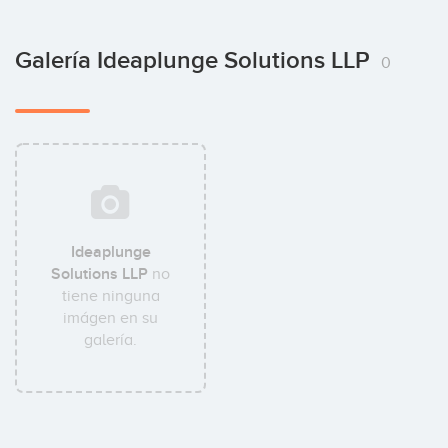
Galería Ideaplunge Solutions LLP
0
Ideaplunge
Solutions LLP
no
tiene ninguna
imágen en su
galería.