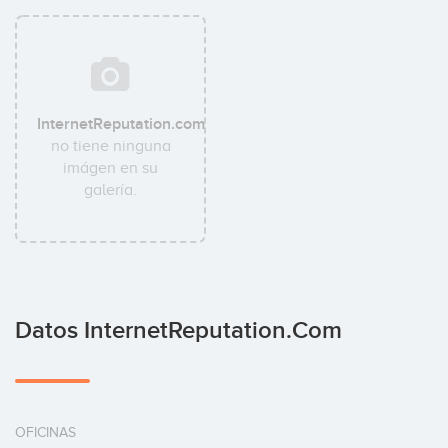
InternetReputation.com
no tiene ninguna
imágen en su
galería.
Datos InternetReputation.com
OFICINAS