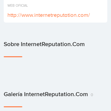
Invertir
WEB OFICIAL
http://www.internetreputation.com/
Sobre InternetReputation.com
Galería InternetReputation.com
0