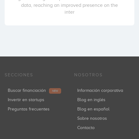
data, reaching an improved presence on the
inter
SECCIONES
NOSOTROS
Buscar financiación
Información corporativa
NEW
Invertir en startups
Blog en inglés
Preguntas frecuentes
Blog en español
Sobre nosotros
Contacto