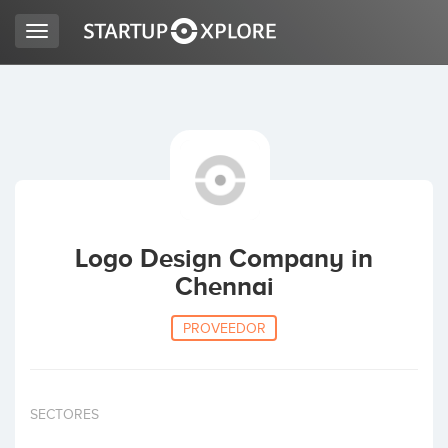
Toggle
navigation
BUSCO FINANCIACIÓN
REGISTRO
ACCESO
Logo Design Company in
Chennai
PROVEEDOR
Inicio
SECTORES