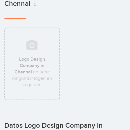
Chennai
0
Logo Design
Company in
Chennai
no tiene
ninguna imágen en
su galería.
Datos Logo Design Company In