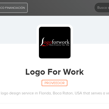
CO FINANCIACIÓN
Logo For Work
PROVEEDOR
logo design service in Florida, Boca Raton, USA that serves a v