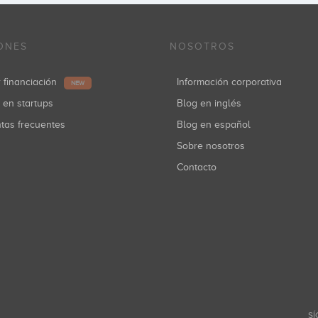
ONES
NOSOTROS
r financiación
Información corporativa
NEW
r en startups
Blog en inglés
ntas frecuentes
Blog en español
Sobre nosotros
Contacto
SÍ