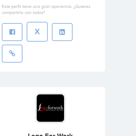
Este perfil tiene una gran apariencia. ¿Quieres
compartirlo con todos?
X
Logo For Work