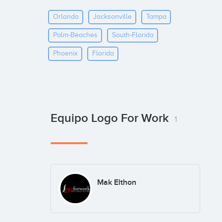
Orlando
Jacksonville
Tampa
Palm-Beaches
South-Florida
Phoenix
Florida
Equipo Logo For Work
1
Mak Elthon