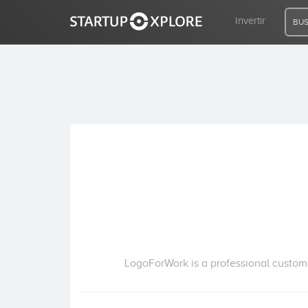
Invertir
BUS
BUSCO FINANCIACIÓN
REGISTRO
ACCESO
Inicio
Invertir
LogoForWork is a professional custom 