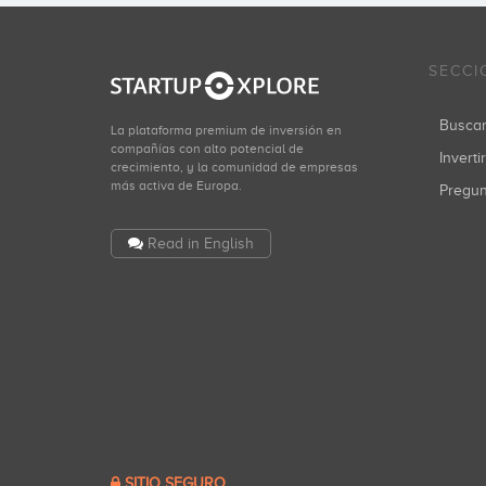
SECCI
Busca
La plataforma premium de inversión en
compañías con alto potencial de
Inverti
crecimiento, y la comunidad de empresas
más activa de Europa.
Pregu
Read in English
SITIO SEGURO