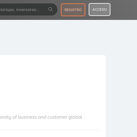
ACCESO
REGISTRO
ariety of business and customer global