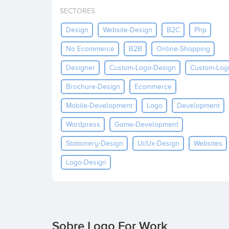
SECTORES
Design
Website-Design
B2C
Php
No Ecommerce
B2B
Online-Shopping
Designer
Custom-Logo-Design
Custom-Log
Brochure-Design
Ecommerce
Mobile-Development
Logo
Development
Wordpress
Game-Development
Stationery-Design
Ui/ux-Design
Websites
Logo-Design
Sobre Logo For Work