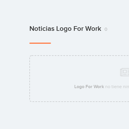
Noticias Logo For Work
0
Logo For Work
no tiene nin